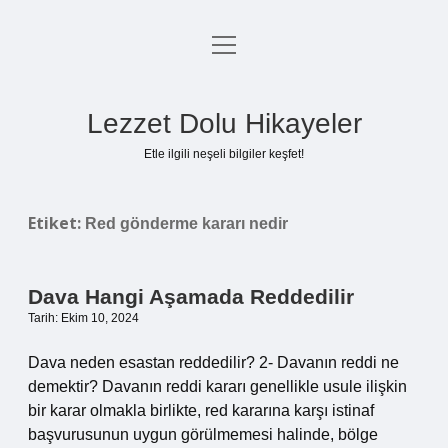
menüyü
Anasayfa
aç
Gizlilik Politikası
Lezzet Dolu Hikayeler
Yasal Uyarı
Etle ilgili neşeli bilgiler keşfet!
Hakkımızda
Etiket:
Red gönderme kararı nedir
Dava Hangi Aşamada Reddedilir
Tarih: Ekim 10, 2024
Dava neden esastan reddedilir? 2- Davanın reddi ne
demektir? Davanın reddi kararı genellikle usule ilişkin
bir karar olmakla birlikte, red kararına karşı istinaf
başvurusunun uygun görülmemesi halinde, bölge