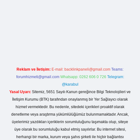
lla casino giriş
Reklam ve İletişim:
E-mail:
backlinkpaneli@gmail.com
Teams:
forumhizmeti@gmail.com
Whatsapp: 0262 606 0 726
Telegram:
@karabul
Yasal Uyarı:
Sitemiz, 5651 Sayılı Kanun gereğince Bilgi Teknolojileri ve
İletişim Kurumu (BTK) tarafından onaylanmış bir Yer Sağlayıcı olarak
hizmet vermektedir. Bu nedenle, sitedeki içerikleri proaktif olarak
denetleme veya araştırma yükümlülüğümüz bulunmamaktadır. Ancak,
üyelerimiz yazdıkları içeriklerin sorumluluğunu taşımakta olup, siteye
üye olarak bu sorumluluğu kabul etmiş sayılırlar. Bu internet sitesi,
herhangi bir marka, kurum veya şahıs şirketi ile hiçbir bağlantısı