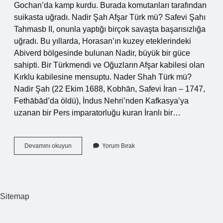
Gochan’da kamp kurdu. Burada komutanları tarafından
suikasta uğradı. Nadir Şah Afşar Türk mü? Safevi Şahı
Tahmasb II, onunla yaptığı birçok savaşta başarısızlığa
uğradı. Bu yıllarda, Horasan’ın kuzey eteklerindeki
Abiverd bölgesinde bulunan Nadir, büyük bir güce
sahipti. Bir Türkmendi ve Oğuzların Afşar kabilesi olan
Kırklu kabilesine mensuptu. Nader Shah Türk mü?
Nadir Şah (22 Ekim 1688, Kobhān, Safevi İran – 1747,
Fethābād’da öldü), İndus Nehri’nden Kafkasya’ya
uzanan bir Pers imparatorluğu kuran İranlı bir…
Nadir
Devamını okuyun
Yorum Bırak
Şah
I
Kim
Öldürdü
Sitemap