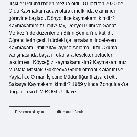
İlişkiler Bölümü’nden mezun oldu. 8 Haziran 2020’de
Ordu Kaymakam adayı olarak mülki idare amirliği
görevine başladı. Dörtyol ilçe kaymakamı kimdir?
Kaymakamımız Ümit Altay, Dörtyol Bilim ve Sanat
Merkezi’nde düzenlenen Bilim Şenliği’ne katıldı.
Öğrencilerin çeşitli türdeki çalışmalarını inceleyen
Kaymakam Ümit Altay, ayrıca Anlama Hızlı Okuma
yarışmasında başarılı olanlara teşekkür belgeleri
takdim etti. Köyceğiz Kaymakamı kim? Kaymakamımız
Mustafa Maslak, Gökçeova Göleti ormanlık alanını ve
Yayla İlçe Orman İşletme Müdürlüğünü ziyaret etti.
Sakarya Kaymakamı kimdir? 1969 yılında Zonguldak’ta
doğan Ersin EMİROĞLU, ilk ve…
Kaymakam
Devamını okuyun
Yorum Bırak
Halis
Hacıismailoğlu
Kimdir