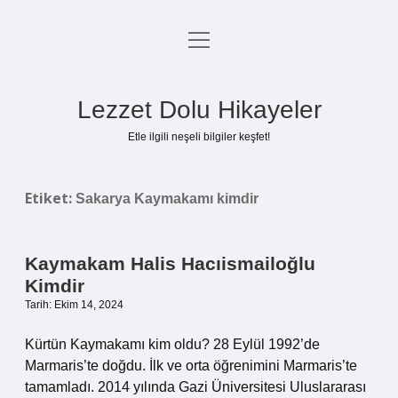
menüyü
Anasayfa
aç
Gizlilik Politikası
Lezzet Dolu Hikayeler
Yasal Uyarı
Etle ilgili neşeli bilgiler keşfet!
Hakkımızda
Etiket:
Sakarya Kaymakamı kimdir
Kaymakam Halis Hacıismailoğlu
Kimdir
Tarih: Ekim 14, 2024
Kürtün Kaymakamı kim oldu? 28 Eylül 1992’de
Marmaris’te doğdu. İlk ve orta öğrenimini Marmaris’te
tamamladı. 2014 yılında Gazi Üniversitesi Uluslararası