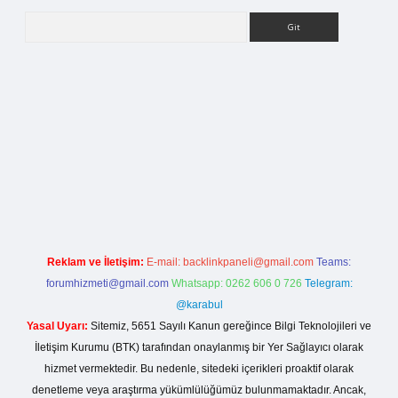
Arama
giriş
Reklam ve İletişim:
E-mail:
backlinkpaneli@gmail.com
Teams:
forumhizmeti@gmail.com
Whatsapp: 0262 606 0 726
Telegram:
@karabul
Yasal Uyarı:
Sitemiz, 5651 Sayılı Kanun gereğince Bilgi Teknolojileri ve
İletişim Kurumu (BTK) tarafından onaylanmış bir Yer Sağlayıcı olarak
hizmet vermektedir. Bu nedenle, sitedeki içerikleri proaktif olarak
denetleme veya araştırma yükümlülüğümüz bulunmamaktadır. Ancak,