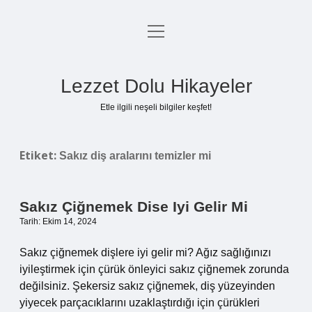
menüyü
Anasayfa
aç
Gizlilik Politikası
Lezzet Dolu Hikayeler
Yasal Uyarı
Etle ilgili neşeli bilgiler keşfet!
Hakkımızda
Etiket:
Sakız diş aralarını temizler mi
Sakız Çiğnemek Dise Iyi Gelir Mi
Tarih: Ekim 14, 2024
Sakız çiğnemek dişlere iyi gelir mi? Ağız sağlığınızı
iyileştirmek için çürük önleyici sakız çiğnemek zorunda
değilsiniz. Şekersiz sakız çiğnemek, diş yüzeyinden
yiyecek parçacıklarını uzaklaştırdığı için çürükleri