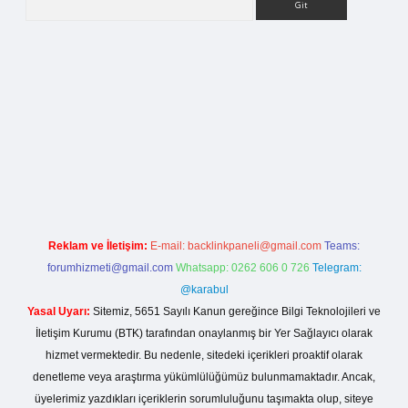
lla casino giriş
Reklam ve İletişim:
E-mail:
backlinkpaneli@gmail.com
Teams:
forumhizmeti@gmail.com
Whatsapp: 0262 606 0 726
Telegram:
@karabul
Yasal Uyarı:
Sitemiz, 5651 Sayılı Kanun gereğince Bilgi Teknolojileri ve
İletişim Kurumu (BTK) tarafından onaylanmış bir Yer Sağlayıcı olarak
hizmet vermektedir. Bu nedenle, sitedeki içerikleri proaktif olarak
denetleme veya araştırma yükümlülüğümüz bulunmamaktadır. Ancak,
üyelerimiz yazdıkları içeriklerin sorumluluğunu taşımakta olup, siteye