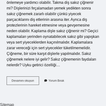
önlemeye yardımcı olabilir. Takma diş sakız çiğnenir
mi? Dişlerinizi fırçalamadan yemek yedikten sonra
sakız çiğnemek zararlı olabilir çünkü yiyecek
parçacıklarını diş etlerinin arasına iter. Ayrıca diş
protezlerinin hareket etmesine veya gevşemesine
neden olabilir. Kaplama dişle sakız çiğnenir mi? Geçici
kaplamaları yerinden oynatabilecek sakız gibi yapışkan
veya sert yiyeceklerden kaçınılmalıdır. Kaplamalara
zarar vereceği için sert yiyecekler tüketilmemelidir.
Çiğneme, bir süre karşıt dişlerle yapılmalıdır. Sakız
çiğnemek nelere iyi gelir? Sakız çiğnemenin faydaları
nelerdir? Uyku getirici özelliği…
Sakız
Devamını okuyun
Yorum Bırak
Çiğnemek
Dise
Iyi
Gelir
Mi
Sitemap