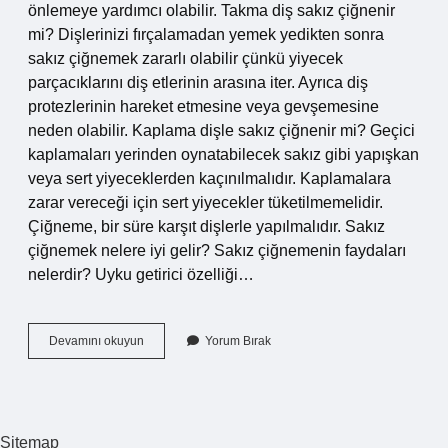
önlemeye yardımcı olabilir. Takma diş sakız çiğnenir
mi? Dişlerinizi fırçalamadan yemek yedikten sonra
sakız çiğnemek zararlı olabilir çünkü yiyecek
parçacıklarını diş etlerinin arasına iter. Ayrıca diş
protezlerinin hareket etmesine veya gevşemesine
neden olabilir. Kaplama dişle sakız çiğnenir mi? Geçici
kaplamaları yerinden oynatabilecek sakız gibi yapışkan
veya sert yiyeceklerden kaçınılmalıdır. Kaplamalara
zarar vereceği için sert yiyecekler tüketilmemelidir.
Çiğneme, bir süre karşıt dişlerle yapılmalıdır. Sakız
çiğnemek nelere iyi gelir? Sakız çiğnemenin faydaları
nelerdir? Uyku getirici özelliği…
Sakız
Devamını okuyun
Yorum Bırak
Çiğnemek
Dise
Iyi
Gelir
Mi
Sitemap