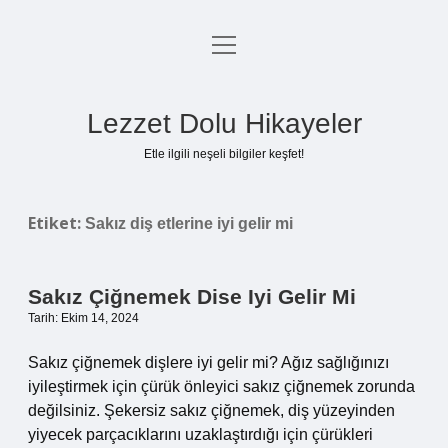
menüyü
Anasayfa
aç
Gizlilik Politikası
Lezzet Dolu Hikayeler
Yasal Uyarı
Etle ilgili neşeli bilgiler keşfet!
Hakkımızda
Etiket:
Sakız diş etlerine iyi gelir mi
Sakız Çiğnemek Dise Iyi Gelir Mi
Tarih: Ekim 14, 2024
Sakız çiğnemek dişlere iyi gelir mi? Ağız sağlığınızı
iyileştirmek için çürük önleyici sakız çiğnemek zorunda
değilsiniz. Şekersiz sakız çiğnemek, diş yüzeyinden
yiyecek parçacıklarını uzaklaştırdığı için çürükleri