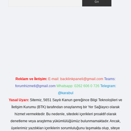
lla casino giriş
Reklam ve İletişim:
E-mail:
backlinkpaneli@gmail.com
Teams:
forumhizmeti@gmail.com
Whatsapp: 0262 606 0 726
Telegram:
@karabul
Yasal Uyarı:
Sitemiz, 5651 Sayılı Kanun gereğince Bilgi Teknolojileri ve
İletişim Kurumu (BTK) tarafından onaylanmış bir Yer Sağlayıcı olarak
hizmet vermektedir. Bu nedenle, sitedeki içerikleri proaktif olarak
denetleme veya araştırma yükümlülüğümüz bulunmamaktadır. Ancak,
üyelerimiz yazdıkları içeriklerin sorumluluğunu taşımakta olup, siteye