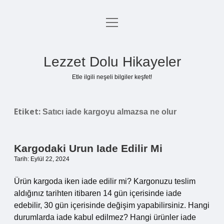
menüyü
Anasayfa
aç
Gizlilik Politikası
Lezzet Dolu Hikayeler
Yasal Uyarı
Etle ilgili neşeli bilgiler keşfet!
Hakkımızda
Etiket:
Satıcı iade kargoyu almazsa ne olur
Kargodaki Urun Iade Edilir Mi
Tarih: Eylül 22, 2024
Ürün kargoda iken iade edilir mi? Kargonuzu teslim
aldığınız tarihten itibaren 14 gün içerisinde iade
edebilir, 30 gün içerisinde değişim yapabilirsiniz. Hangi
durumlarda iade kabul edilmez? Hangi ürünler iade