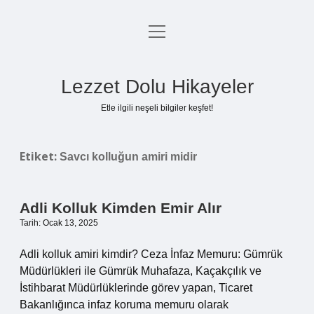
menüyü
Anasayfa
aç
Gizlilik Politikası
Lezzet Dolu Hikayeler
Yasal Uyarı
Etle ilgili neşeli bilgiler keşfet!
Hakkımızda
Etiket:
Savcı kolluğun amiri midir
Adli Kolluk Kimden Emir Alır
Tarih: Ocak 13, 2025
Adli kolluk amiri kimdir? Ceza İnfaz Memuru: Gümrük
Müdürlükleri ile Gümrük Muhafaza, Kaçakçılık ve
İstihbarat Müdürlüklerinde görev yapan, Ticaret
Bakanlığınca infaz koruma memuru olarak