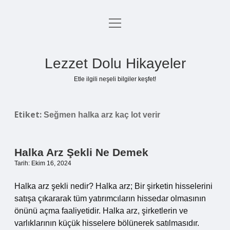
menüyü
Anasayfa
aç
Gizlilik Politikası
Lezzet Dolu Hikayeler
Yasal Uyarı
Etle ilgili neşeli bilgiler keşfet!
Hakkımızda
Etiket:
Seğmen halka arz kaç lot verir
Halka Arz Şekli Ne Demek
Tarih: Ekim 16, 2024
Halka arz şekli nedir? Halka arz; Bir şirketin hisselerini
satışa çıkararak tüm yatırımcıların hissedar olmasının
önünü açma faaliyetidir. Halka arz, şirketlerin ve
varlıklarının küçük hisselere bölünerek satılmasıdır.