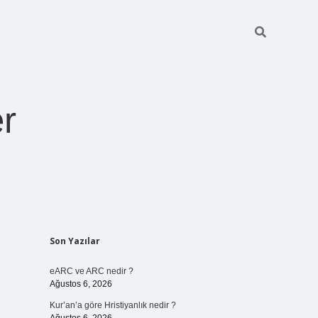
r
Sidebar
Son Yazılar
pia bella casin
eARC ve ARC nedir ?
Ağustos 6, 2026
Kur’an’a göre Hristiyanlık nedir ?