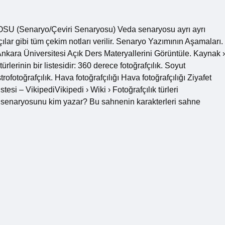
U (Senaryo/Çeviri Senaryosu) Veda senaryosu ayrı ayrı
ılar gibi tüm çekim notları verilir. Senaryo Yazımının Aşamaları.
Ankara Üniversitesi Açık Ders Materyallerini Görüntüle. Kaynak ›
ürlerinin bir listesidir: 360 derece fotoğrafçılık. Soyut
strofotoğrafçılık. Hava fotoğrafçılığı Hava fotoğrafçılığı Ziyafet
stesi – VikipediVikipedi › Wiki › Fotoğrafçılık türleri
Çekim senaryosunu kim yazar? Bu sahnenin karakterleri sahne