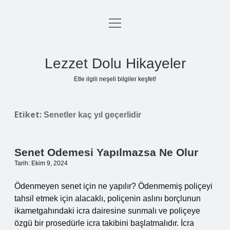
menüyü
Anasayfa
aç
Gizlilik Politikası
Lezzet Dolu Hikayeler
Yasal Uyarı
Etle ilgili neşeli bilgiler keşfet!
Hakkımızda
Etiket:
Senetler kaç yıl geçerlidir
Senet Odemesi Yapılmazsa Ne Olur
Tarih: Ekim 9, 2024
Ödenmeyen senet için ne yapılır? Ödenmemiş poliçeyi
tahsil etmek için alacaklı, poliçenin aslını borçlunun
ikametgahındaki icra dairesine sunmalı ve poliçeye
özgü bir prosedürle icra takibini başlatmalıdır. İcra