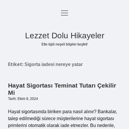
menüyü
Anasayfa
aç
Gizlilik Politikası
Lezzet Dolu Hikayeler
Yasal Uyarı
Etle ilgili neşeli bilgiler keşfet!
Hakkımızda
Etiket:
Sigorta iadesi nereye yatar
Hayat Sigortası Teminat Tutarı Çekilir
Mi
Tarih: Ekim 9, 2024
Hayat sigortasında biriken para nasıl alınır? Bankalar,
talep edilmediği sürece müşterilerine hayat sigortası
primlerini otomatik olarak iade etmezler. Bu nedenle,