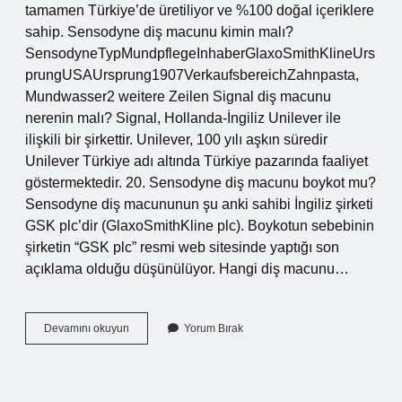
tamamen Türkiye’de üretiliyor ve %100 doğal içeriklere
sahip. Sensodyne diş macunu kimin malı?
SensodyneTypMundpflegeInhaberGlaxoSmithKlineUrs
prungUSAUrsprung1907VerkaufsbereichZahnpasta,
Mundwasser2 weitere Zeilen Signal diş macunu
nerenin malı? Signal, Hollanda-İngiliz Unilever ile
ilişkili bir şirkettir. Unilever, 100 yılı aşkın süredir
Unilever Türkiye adı altında Türkiye pazarında faaliyet
göstermektedir. 20. Sensodyne diş macunu boykot mu?
Sensodyne diş macununun şu anki sahibi İngiliz şirketi
GSK plc’dir (GlaxoSmithKline plc). Boykotun sebebinin
şirketin “GSK plc” resmi web sitesinde yaptığı son
açıklama olduğu düşünülüyor. Hangi diş macunu…
İSrail
Devamını okuyun
Yorum Bırak
Malı
Olmayan
Diş
Macunu