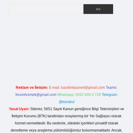
Arama
lla casino giriş
Reklam ve İletişim:
E-mail:
backlinkpaneli@gmail.com
Teams:
forumhizmeti@gmail.com
Whatsapp: 0262 606 0 726
Telegram:
@karabul
Yasal Uyarı:
Sitemiz, 5651 Sayılı Kanun gereğince Bilgi Teknolojileri ve
İletişim Kurumu (BTK) tarafından onaylanmış bir Yer Sağlayıcı olarak
hizmet vermektedir. Bu nedenle, sitedeki içerikleri proaktif olarak
denetleme veya araştırma yükümlülüğümüz bulunmamaktadır. Ancak,