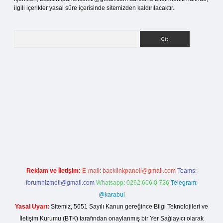
ilgili içerikler yasal süre içerisinde sitemizden kaldırılacaktır.
Arama
la casino giriş
Reklam ve İletişim:
E-mail:
backlinkpaneli@gmail.com
Teams:
forumhizmeti@gmail.com
Whatsapp: 0262 606 0 726
Telegram:
@karabul
Yasal Uyarı:
Sitemiz, 5651 Sayılı Kanun gereğince Bilgi Teknolojileri ve
İletişim Kurumu (BTK) tarafından onaylanmış bir Yer Sağlayıcı olarak