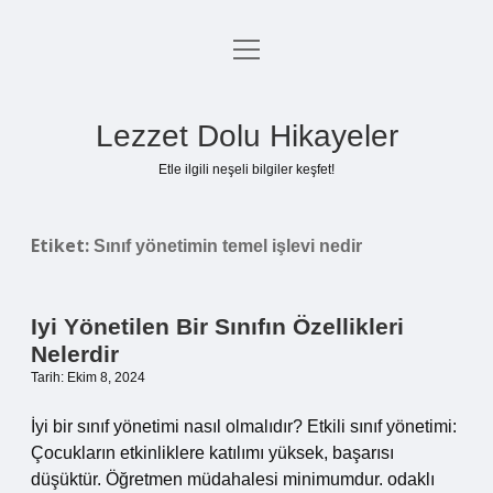
menüyü
Anasayfa
aç
Gizlilik Politikası
Lezzet Dolu Hikayeler
Yasal Uyarı
Etle ilgili neşeli bilgiler keşfet!
Hakkımızda
Etiket:
Sınıf yönetimin temel işlevi nedir
Iyi Yönetilen Bir Sınıfın Özellikleri
Nelerdir
Tarih: Ekim 8, 2024
İyi bir sınıf yönetimi nasıl olmalıdır? Etkili sınıf yönetimi:
Çocukların etkinliklere katılımı yüksek, başarısı
düşüktür. Öğretmen müdahalesi minimumdur. odaklı