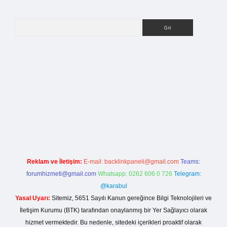
Arama
a casino giriş
Reklam ve İletişim:
E-mail:
backlinkpaneli@gmail.com
Teams:
forumhizmeti@gmail.com
Whatsapp: 0262 606 0 726
Telegram:
@karabul
Yasal Uyarı:
Sitemiz, 5651 Sayılı Kanun gereğince Bilgi Teknolojileri ve
İletişim Kurumu (BTK) tarafından onaylanmış bir Yer Sağlayıcı olarak
hizmet vermektedir. Bu nedenle, sitedeki içerikleri proaktif olarak