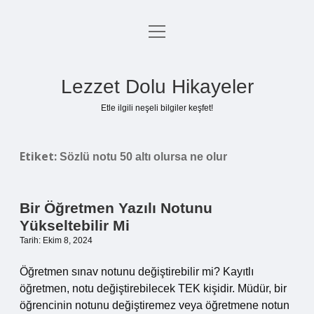
menüyü
Anasayfa
aç
Gizlilik Politikası
Lezzet Dolu Hikayeler
Yasal Uyarı
Etle ilgili neşeli bilgiler keşfet!
Hakkımızda
Etiket:
Sözlü notu 50 altı olursa ne olur
Bir Öğretmen Yazılı Notunu
Yükseltebilir Mi
Tarih: Ekim 8, 2024
Öğretmen sınav notunu değiştirebilir mi? Kayıtlı
öğretmen, notu değiştirebilecek TEK kişidir. Müdür, bir
öğrencinin notunu değiştiremez veya öğretmene notun