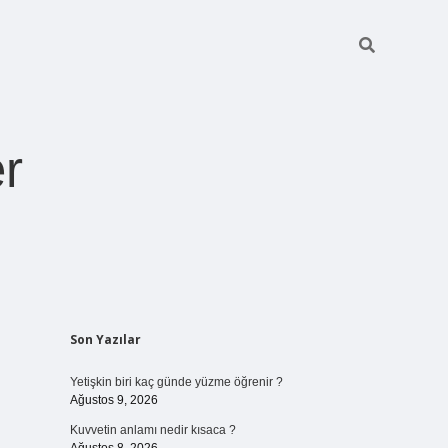
r
Sidebar
Son Yazılar
pia bella casin
Yetişkin biri kaç günde yüzme öğrenir ?
Ağustos 9, 2026
Kuvvetin anlamı nedir kısaca ?