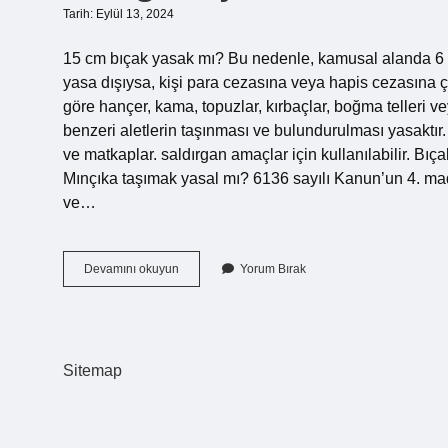
Tarih: Eylül 13, 2024
15 cm bıçak yasak mı? Bu nedenle, kamusal alanda 6 inçl
yasa dışıysa, kişi para cezasına veya hapis cezasına 
göre hançer, kama, topuzlar, kırbaçlar, boğma telleri v
benzeri aletlerin taşınması ve bulundurulması yasaktı
ve matkaplar. saldırgan amaçlar için kullanılabilir. Bıçak
Mınçıka taşımak yasal mı? 6136 sayılı Kanun’un 4. mad
ve…
Hangi
Devamını okuyun
Yorum Bırak
Bıçak
Türleri
Yasak
Sitemap