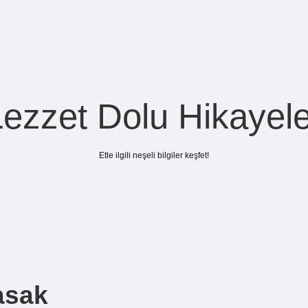
Lezzet Dolu Hikayele
Etle ilgili neşeli bilgiler keşfet!
asak