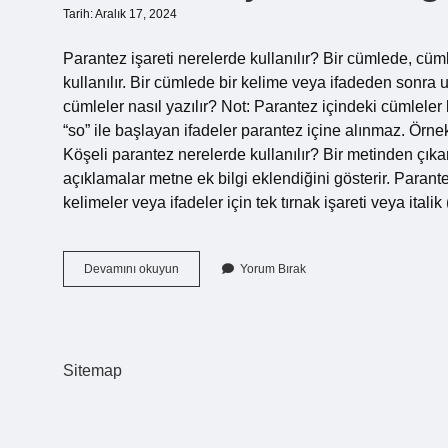
Tarih: Aralık 17, 2024
Parantez işareti nerelerde kullanılır? Bir cümlede, cü
kullanılır. Bir cümlede bir kelime veya ifadeden sonra 
cümleler nasıl yazılır? Not: Parantez içindeki cümleler
“so” ile başlayan ifadeler parantez içine alınmaz. Örn
Köşeli parantez nerelerde kullanılır? Bir metinden çıkarı
açıklamalar metne ek bilgi eklendiğini gösterir. Parant
kelimeler veya ifadeler için tek tırnak işareti veya italik
Parantez
Devamını okuyun
Yorum Bırak
Işareti
Hangi
Cümlelerde
Kullanılır
Sitemap