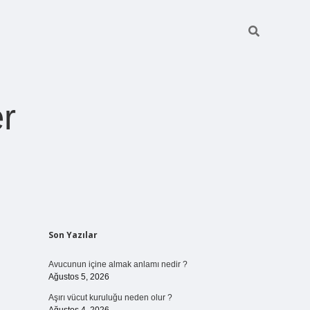
r
Sidebar
Son Yazılar
pia bella casin
Avucunun içine almak anlamı nedir ?
Ağustos 5, 2026
Aşırı vücut kuruluğu neden olur ?