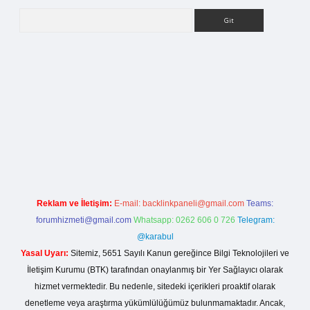
Arama
la casino giriş
Reklam ve İletişim:
E-mail:
backlinkpaneli@gmail.com
Teams:
forumhizmeti@gmail.com
Whatsapp: 0262 606 0 726
Telegram:
@karabul
Yasal Uyarı:
Sitemiz, 5651 Sayılı Kanun gereğince Bilgi Teknolojileri ve
İletişim Kurumu (BTK) tarafından onaylanmış bir Yer Sağlayıcı olarak
hizmet vermektedir. Bu nedenle, sitedeki içerikleri proaktif olarak
denetleme veya araştırma yükümlülüğümüz bulunmamaktadır. Ancak,