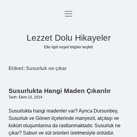
menüyü
Anasayfa
aç
Gizlilik Politikası
Lezzet Dolu Hikayeler
Yasal Uyarı
Etle ilgili neşeli bilgiler keşfet!
Hakkımızda
Etiket:
Susurluk ne çıkar
Susurlukta Hangi Maden Çıkarılır
Tarih: Ekim 15, 2024
Susurlukta hangi madenler var? Ayrıca Dursunbey,
Susurluk ve Gönen ilçelerinde manyezit, alçıtaşı ve
kükürt oluşumlarına da rastlanmaktadır. Susurluk ne
çıkar? Sabun ve süt ürünleri üretmesiyle ünlüdür.