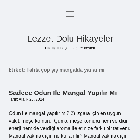
menüyü
Anasayfa
aç
Gizlilik Politikası
Lezzet Dolu Hikayeler
Yasal Uyarı
Etle ilgili neşeli bilgiler keşfet!
Hakkımızda
Etiket:
Tahta çöp şiş mangalda yanar mı
Sadece Odun Ile Mangal Yapılır Mı
Tarih: Aralık 23, 2024
Odun ile mangal yapılır mı? 2) Izgara için en uygun
yakıt; meşe kömürü. Çünkü meşe kömürü hem verdiği
enerji hem de verdiği aroma ile etinize farklı bir tat verir.
Mangal yakmak için ne kullanılır? Mangal yakmak için