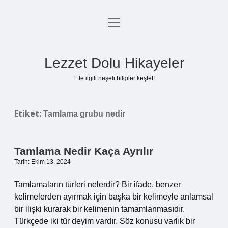
menüyü
Anasayfa
aç
Gizlilik Politikası
Lezzet Dolu Hikayeler
Yasal Uyarı
Etle ilgili neşeli bilgiler keşfet!
Hakkımızda
Etiket:
Tamlama grubu nedir
Tamlama Nedir Kaça Ayrılır
Tarih: Ekim 13, 2024
Tamlamaların türleri nelerdir? Bir ifade, benzer
kelimelerden ayırmak için başka bir kelimeyle anlamsal
bir ilişki kurarak bir kelimenin tamamlanmasıdır.
Türkçede iki tür deyim vardır. Söz konusu varlık bir