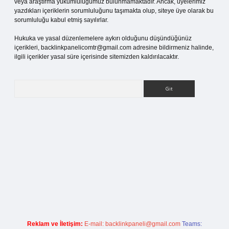
veya araştırma yükümlülüğümüz bulunmamaktadır. Ancak, üyelerimiz
yazdıkları içeriklerin sorumluluğunu taşımakta olup, siteye üye olarak bu
sorumluluğu kabul etmiş sayılırlar.
Hukuka ve yasal düzenlemelere aykırı olduğunu düşündüğünüz
içerikleri,
backlinkpanelicomtr@gmail.com
adresine bildirmeniz halinde,
ilgili içerikler yasal süre içerisinde sitemizden kaldırılacaktır.
Arama
pia bella casino giriş
Reklam ve İletişim:
E-mail:
backlinkpaneli@gmail.com
Teams: