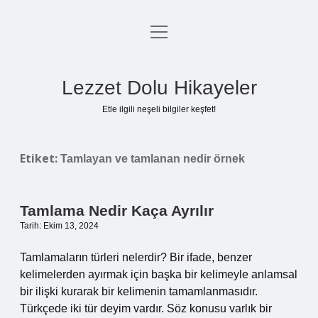
menüyü
Anasayfa
aç
Gizlilik Politikası
Lezzet Dolu Hikayeler
Yasal Uyarı
Etle ilgili neşeli bilgiler keşfet!
Hakkımızda
Etiket:
Tamlayan ve tamlanan nedir örnek
Tamlama Nedir Kaça Ayrılır
Tarih: Ekim 13, 2024
Tamlamaların türleri nelerdir? Bir ifade, benzer
kelimelerden ayırmak için başka bir kelimeyle anlamsal
bir ilişki kurarak bir kelimenin tamamlanmasıdır.
Türkçede iki tür deyim vardır. Söz konusu varlık bir