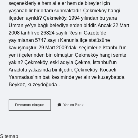
seçenekleriyle hem aileler hem de bireyler için
yaşanabilir bir ortam sunmaktadır. Çekmeköy hangi
ilçeden ayrıldı? Çekmeköy, 1994 yılından bu yana
Ümraniye’ye bağlı belediyelerden biridir. Ancak 22 Mart
2008 tarihli ve 26824 sayılı Resmi Gazete’de
yayımlanan 5747 sayılı Kanunla ilçe statüsüne
kavuşmuştur. 29 Mart 2009’daki seçimlerle İstanbul’un
yeni ilçelerinden biri olmuştur. Çekmeköy hangi semte
yakın? Çekmeköy, eski adıyla Çekme, İstanbul’un
Anadolu yakasında bir ilçedir. Çekmeköy, Kocaeli
Yarımadası’nın batı kesiminde yer alır ve kuzeybatıda
Beykoz, kuzeydoğuda…
Çekmeköy
Devamını okuyun
Yorum Bırak
Soğukpınar
Nasıl
Bir
Yer
Sitemap