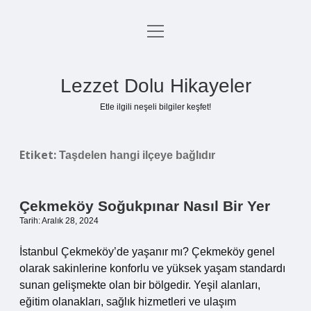
menüyü
Anasayfa
aç
Gizlilik Politikası
Lezzet Dolu Hikayeler
Yasal Uyarı
Etle ilgili neşeli bilgiler keşfet!
Hakkımızda
Etiket:
Taşdelen hangi ilçeye bağlıdır
Çekmeköy Soğukpınar Nasıl Bir Yer
Tarih: Aralık 28, 2024
İstanbul Çekmeköy’de yaşanır mı? Çekmeköy genel
olarak sakinlerine konforlu ve yüksek yaşam standardı
sunan gelişmekte olan bir bölgedir. Yeşil alanları,
eğitim olanakları, sağlık hizmetleri ve ulaşım