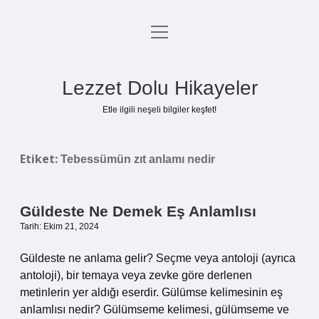
menüyü
Anasayfa
aç
Gizlilik Politikası
Lezzet Dolu Hikayeler
Yasal Uyarı
Etle ilgili neşeli bilgiler keşfet!
Hakkımızda
Etiket:
Tebessümün zıt anlamı nedir
Güldeste Ne Demek Eş Anlamlısı
Tarih: Ekim 21, 2024
Güldeste ne anlama gelir? Seçme veya antoloji (ayrıca
antoloji), bir temaya veya zevke göre derlenen
metinlerin yer aldığı eserdir. Gülümse kelimesinin eş
anlamlısı nedir? Gülümseme kelimesi, gülümseme ve