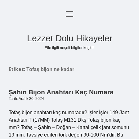
menüyü
Anasayfa
aç
Gizlilik Politikası
Lezzet Dolu Hikayeler
Yasal Uyarı
Etle ilgili neşeli bilgiler keşfet!
Hakkımızda
Etiket:
Tofaş bijon ne kadar
Şahin Bijon Anahtarı Kaç Numara
Tarih: Aralık 20, 2024
Tofaş bijon anahtarı kaç numaradır? İşler İşler 149-Jant
Anahtarı T (17MM) Tofaş M131 Dkş Tofaş bijon kaç
mm? Tofaş – Şahin – Doğan – Kartal çelik jant somunu
19 mm. Tavsiye edilen tork değeri 90-100 Nm’dir. Bu