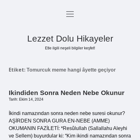
menüyü
Anasayfa
aç
Gizlilik Politikası
Lezzet Dolu Hikayeler
Yasal Uyarı
Etle ilgili neşeli bilgiler keşfet!
Hakkımızda
Etiket:
Tomurcuk meme hangi âyette geçiyor
Ikindiden Sonra Neden Nebe Okunur
Tarih: Ekim 14, 2024
İkindi namazından sonra neden nebe suresi okunur?
AŞİRDEN SONRA GURA EN-NEBE (AMME)
OKUMANIN FAZİLETİ: *Resûlullah (Sallallahu Aleyhi
ve Sellem) buyurdular ki: “Kim ikindi namazından sonra