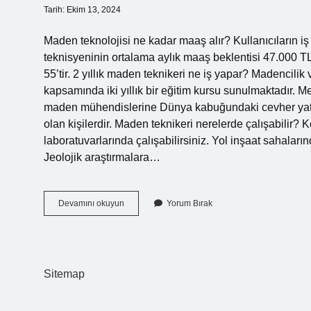
Tarih: Ekim 13, 2024
Maden teknolojisi ne kadar maaş alır? Kullanıcıların i
teknisyeninin ortalama aylık maaş beklentisi 47.000 TL’
55’tir. 2 yıllık maden teknikeri ne iş yapar? Madenci
kapsamında iki yıllık bir eğitim kursu sunulmaktadır. 
maden mühendislerine Dünya kabuğundaki cevher yata
olan kişilerdir. Maden teknikeri nerelerde çalışabilir?
laboratuvarlarında çalışabilirsiniz. Yol inşaat sahaları
Jeolojik araştırmalara…
2
Devamını okuyun
Yorum Bırak
Yıllık
Maden
Teknolojisi
Ne
Iş
Sitemap
Yapar