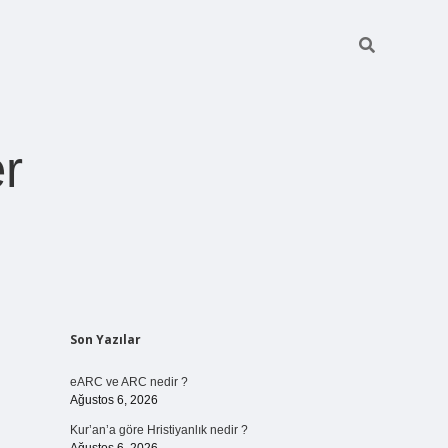
r
Sidebar
Son Yazılar
pia bella casi
eARC ve ARC nedir ?
Ağustos 6, 2026
Kur’an’a göre Hristiyanlık nedir ?