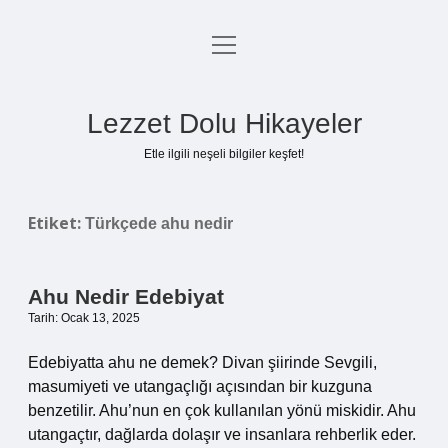
menüyü
Anasayfa
aç
Gizlilik Politikası
Lezzet Dolu Hikayeler
Yasal Uyarı
Etle ilgili neşeli bilgiler keşfet!
Hakkımızda
Etiket:
Türkçede ahu nedir
Ahu Nedir Edebiyat
Tarih: Ocak 13, 2025
Edebiyatta ahu ne demek? Divan şiirinde Sevgili,
masumiyeti ve utangaçlığı açısından bir kuzguna
benzetilir. Ahu’nun en çok kullanılan yönü miskidir. Ahu
utangaçtır, dağlarda dolaşır ve insanlara rehberlik eder.