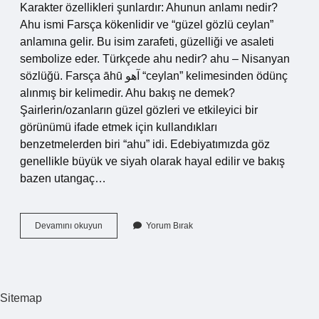
Karakter özellikleri şunlardır: Ahunun anlamı nedir?
Ahu ismi Farsça kökenlidir ve “güzel gözlü ceylan”
anlamına gelir. Bu isim zarafeti, güzelliği ve asaleti
sembolize eder. Türkçede ahu nedir? ahu – Nisanyan
sözlüğü. Farsça āhū آهو “ceylan” kelimesinden ödünç
alınmış bir kelimedir. Ahu bakış ne demek?
Şairlerin/ozanların güzel gözleri ve etkileyici bir
görünümü ifade etmek için kullandıkları
benzetmelerden biri “ahu” idi. Edebiyatımızda göz
genellikle büyük ve siyah olarak hayal edilir ve bakış
bazen utangaç…
Ahu
Devamını okuyun
Yorum Bırak
Nedir
Edebiyat
Sitemap