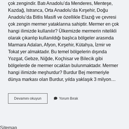
çok zengindir. Batı Anadolu’da Menderes, Menteşe,
Kazdağ, Istranca, Orta Anadolu’da Kırşehir, Doğu
Anadolu’da Bitlis Masifi ve özellikle Elazığ ve çevresi
çok zengin mermer yataklarına sahiptir. Mermer en çok
hangi ilimizde kullanılır? Ülkemizde mermerin nitelikli
olarak çıkarılıp kullanıldığı başlıca bölgeler arasında
Marmara Adaları, Afyon, Kırşehir, Kütahya, İzmir ve
Tokat yer almaktadır. Bu temel bölgelerin dışında
Yozgat, Gebze, Niğde, Koçhisar ve Bilecik gibi
bölgelerde de mermer ocakları bulunmaktadır. Mermer
hangi ilimizde meşhurdur? Burdur Bej mermeriyle
dünya markası olan Burdur, yılda yaklaşık 3 milyon…
Mermer
Devamını okuyun
Yorum Bırak
Ülkemizde
En
Çok
Nerede
Çıkarılır
Sitemap