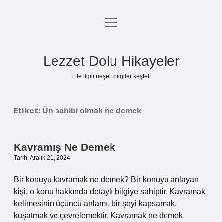
menüyü
Anasayfa
aç
Gizlilik Politikası
Lezzet Dolu Hikayeler
Yasal Uyarı
Etle ilgili neşeli bilgiler keşfet!
Hakkımızda
Etiket:
Ün sahibi olmak ne demek
Kavramış Ne Demek
Tarih: Aralık 21, 2024
Bir konuyu kavramak ne demek? Bir konuyu anlayan
kişi, o konu hakkında detaylı bilgiye sahiptir. Kavramak
kelimesinin üçüncü anlamı, bir şeyi kapsamak,
kuşatmak ve çevrelemektir. Kavramak ne demek