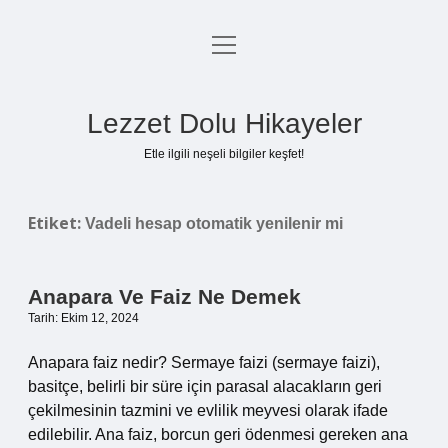
menüyü
Anasayfa
aç
Gizlilik Politikası
Lezzet Dolu Hikayeler
Yasal Uyarı
Etle ilgili neşeli bilgiler keşfet!
Hakkımızda
Etiket:
Vadeli hesap otomatik yenilenir mi
Anapara Ve Faiz Ne Demek
Tarih: Ekim 12, 2024
Anapara faiz nedir? Sermaye faizi (sermaye faizi),
basitçe, belirli bir süre için parasal alacakların geri
çekilmesinin tazmini ve evlilik meyvesi olarak ifade
edilebilir. Ana faiz, borcun geri ödenmesi gereken ana