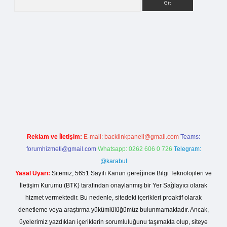
lla casino giriş
Reklam ve İletişim:
E-mail:
backlinkpaneli@gmail.com
Teams:
forumhizmeti@gmail.com
Whatsapp: 0262 606 0 726
Telegram:
@karabul
Yasal Uyarı:
Sitemiz, 5651 Sayılı Kanun gereğince Bilgi Teknolojileri ve
İletişim Kurumu (BTK) tarafından onaylanmış bir Yer Sağlayıcı olarak
hizmet vermektedir. Bu nedenle, sitedeki içerikleri proaktif olarak
denetleme veya araştırma yükümlülüğümüz bulunmamaktadır. Ancak,
üyelerimiz yazdıkları içeriklerin sorumluluğunu taşımakta olup, siteye