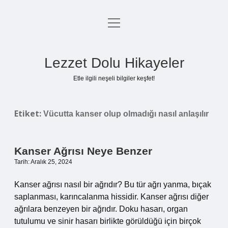
menüyü
Anasayfa
aç
Gizlilik Politikası
Lezzet Dolu Hikayeler
Yasal Uyarı
Etle ilgili neşeli bilgiler keşfet!
Hakkımızda
Etiket:
Vücutta kanser olup olmadığı nasıl anlaşılır
Kanser Ağrısı Neye Benzer
Tarih: Aralık 25, 2024
Kanser ağrısı nasıl bir ağrıdır? Bu tür ağrı yanma, bıçak
saplanması, karıncalanma hissidir. Kanser ağrısı diğer
ağrılara benzeyen bir ağrıdır. Doku hasarı, organ
tutulumu ve sinir hasarı birlikte görüldüğü için birçok