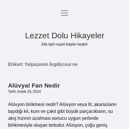
menüyü
Anasayfa
aç
Gizlilik Politikası
Lezzet Dolu Hikayeler
Yasal Uyarı
Etle ilgili neşeli bilgiler keşfet!
Hakkımızda
Etiket:
Yelpazenin İngilizcesi ne
Alüvyal Fan Nedir
Tarih: Aralık 28, 2024
Alüvyon birikmesi nedir? Alüvyon veya lit, akarsuların
taşıdığı kil, kum ve çakıl gibi büyük parçacıkların, su
akış hızının azalması sonucu uygun yerlerde
birikmesiyle oluşan tortudur. Alüvyon, çoğu geniş