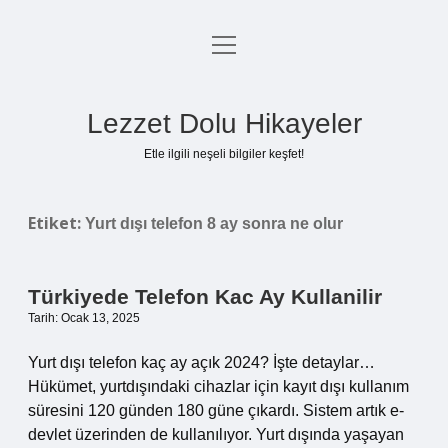
menüyü
Anasayfa
aç
Gizlilik Politikası
Lezzet Dolu Hikayeler
Yasal Uyarı
Etle ilgili neşeli bilgiler keşfet!
Hakkımızda
Etiket:
Yurt dışı telefon 8 ay sonra ne olur
Türkiyede Telefon Kac Ay Kullanilir
Tarih: Ocak 13, 2025
Yurt dışı telefon kaç ay açık 2024? İşte detaylar…
Hükümet, yurtdışındaki cihazlar için kayıt dışı kullanım
süresini 120 günden 180 güne çıkardı. Sistem artık e-
devlet üzerinden de kullanılıyor. Yurt dışında yaşayan