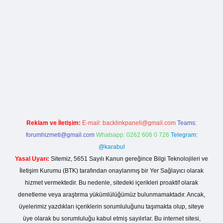
asino giriş
Reklam ve İletişim:
E-mail:
backlinkpaneli@gmail.com
Teams:
forumhizmeti@gmail.com
Whatsapp: 0262 606 0 726
Telegram:
@karabul
Yasal Uyarı:
Sitemiz, 5651 Sayılı Kanun gereğince Bilgi Teknolojileri ve
İletişim Kurumu (BTK) tarafından onaylanmış bir Yer Sağlayıcı olarak
hizmet vermektedir. Bu nedenle, sitedeki içerikleri proaktif olarak
denetleme veya araştırma yükümlülüğümüz bulunmamaktadır. Ancak,
üyelerimiz yazdıkları içeriklerin sorumluluğunu taşımakta olup, siteye
üye olarak bu sorumluluğu kabul etmiş sayılırlar. Bu internet sitesi,