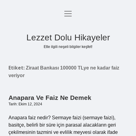
menüyü
Anasayfa
aç
Gizlilik Politikası
Lezzet Dolu Hikayeler
Yasal Uyarı
Etle ilgili neşeli bilgiler keşfet!
Hakkımızda
Etiket:
Ziraat Bankası 100000 TLye ne kadar faiz
veriyor
Anapara Ve Faiz Ne Demek
Tarih: Ekim 12, 2024
Anapara faiz nedir? Sermaye faizi (sermaye faizi),
basitçe, belirli bir süre için parasal alacakların geri
çekilmesinin tazmini ve evlilik meyvesi olarak ifade