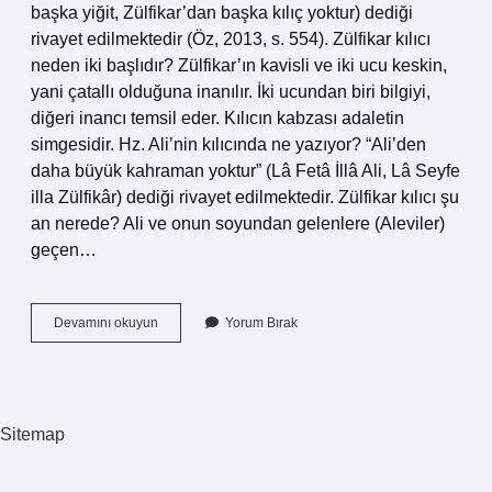
başka yiğit, Zülfikar’dan başka kılıç yoktur) dediği
rivayet edilmektedir (Öz, 2013, s. 554). Zülfikar kılıcı
neden iki başlıdır? Zülfikar’ın kavisli ve iki ucu keskin,
yani çatallı olduğuna inanılır. İki ucundan biri bilgiyi,
diğeri inancı temsil eder. Kılıcın kabzası adaletin
simgesidir. Hz. Ali’nin kılıcında ne yazıyor? “Ali’den
daha büyük kahraman yoktur” (Lâ Fetâ İllâ Ali, Lâ Seyfe
illa Zülfikâr) dediği rivayet edilmektedir. Zülfikar kılıcı şu
an nerede? Ali ve onun soyundan gelenlere (Aleviler)
geçen…
La
Devamını okuyun
Yorum Bırak
Feta
Illa
Ali
La
Feta
Sitemap
Illa
Zülfikar
Ne