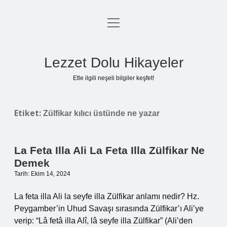
menüyü
Anasayfa
aç
Gizlilik Politikası
Lezzet Dolu Hikayeler
Yasal Uyarı
Etle ilgili neşeli bilgiler keşfet!
Hakkımızda
Etiket:
Zülfikar kılıcı üstünde ne yazar
La Feta Illa Ali La Feta Illa Zülfikar Ne
Demek
Tarih: Ekim 14, 2024
La feta illa Ali la seyfe illa Zülfikar anlamı nedir? Hz.
Peygamber’in Uhud Savaşı sırasında Zülfikar’ı Ali’ye
verip: “Lâ fetâ illa Alî, lâ seyfe illa Zülfikar” (Ali’den