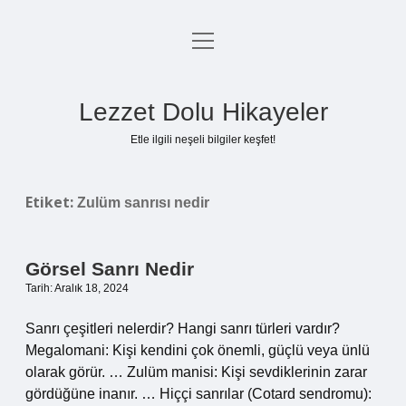
menüyü
Anasayfa
aç
Gizlilik Politikası
Lezzet Dolu Hikayeler
Yasal Uyarı
Etle ilgili neşeli bilgiler keşfet!
Hakkımızda
Etiket:
Zulüm sanrısı nedir
Görsel Sanrı Nedir
Tarih: Aralık 18, 2024
Sanrı çeşitleri nelerdir? Hangi sanrı türleri vardır?
Megalomani: Kişi kendini çok önemli, güçlü veya ünlü
olarak görür. … Zulüm manisi: Kişi sevdiklerinin zarar
gördüğüne inanır. … Hiççi sanrılar (Cotard sendromu):