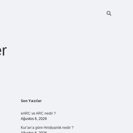
r
Sidebar
Son Yazılar
pia bella casino giriş
eARC ve ARC nedir ?
Ağustos 6, 2026
Kur’an’a göre Hristiyanlık nedir ?