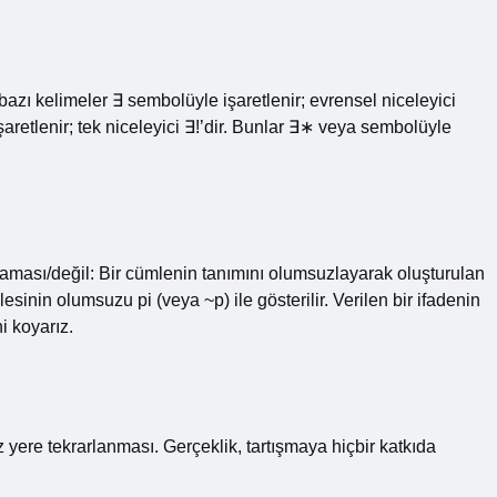
 bazı kelimeler ∃ sembolüyle işaretlenir; evrensel niceleyici
aretlenir; tek niceleyici ∃!’dir. Bunlar ∃∗ veya sembolüyle
laması/değil: Bir cümlenin tanımını olumsuzlayarak oluşturulan
inin olumsuzu pi (veya ~p) ile gösterilir. Verilen bir ifadenin
i koyarız.
iz yere tekrarlanması. Gerçeklik, tartışmaya hiçbir katkıda