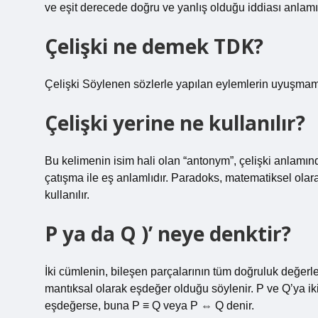
ve eşit derecede doğru ve yanlış olduğu iddiası anlamın
Çelişki ne demek TDK?
Çelişki Söylenen sözlerle yapılan eylemlerin uyuşmamas
Çelişki yerine ne kullanılır?
Bu kelimenin isim hali olan “antonym”, çelişki anlamında
çatışma ile eş anlamlıdır. Paradoks, matematiksel olar
kullanılır.
P ya da Q )’ neye denktir?
İki cümlenin, bileşen parçalarının tüm doğruluk değer
mantıksal olarak eşdeğer olduğu söylenir. P ve Q’ya ik
eşdeğerse, buna P ≡ Q veya P ⇔ Q denir.