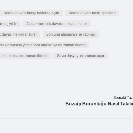
Alacak davası hangi hallerde açılır
Alacak davası nasıl ispatlanır
 kaç yıldır
Alacak verecek davası ne kadar sürer
ç davası ne kadar sürer
Borcunu alamayan ne yapmalı
İcra dosyasına yatan para alacaklıya ne zaman ödenir
lan tazminat ne zaman ödenir
Savcı dosyayı ne zaman açar
Sonraki Yaz
Buzağı Burunluğu Nasıl Takılı