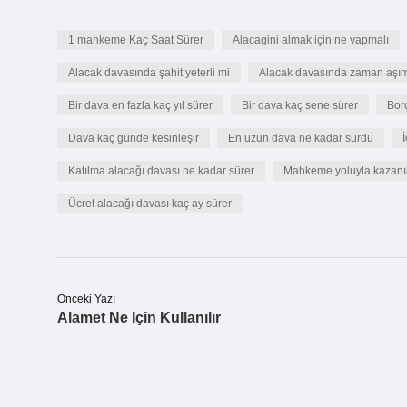
1 mahkeme Kaç Saat Sürer
Alacagini almak için ne yapmalı
Alacak davasında şahit yeterli mi
Alacak davasında zaman aşımı
Bir dava en fazla kaç yıl sürer
Bir dava kaç sene sürer
Bor
Dava kaç günde kesinleşir
En uzun dava ne kadar sürdü
Katılma alacağı davası ne kadar sürer
Mahkeme yoluyla kazanı
Ücret alacağı davası kaç ay sürer
Önceki Yazı
Alamet Ne Için Kullanılır