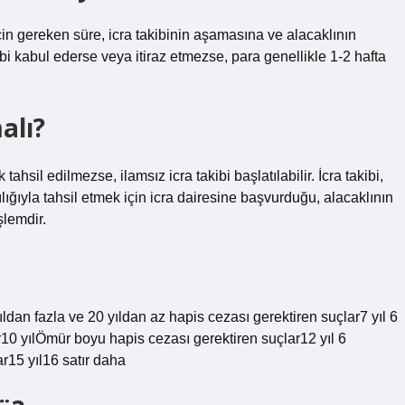
çin gereken süre, icra takibinin aşamasına ve alacaklının
i kabul ederse veya itiraz etmezse, para genellikle 1-2 hafta
alı?
ahsil edilmezse, ilamsız icra takibi başlatılabilir. İcra takibi,
ılığıyla tahsil etmek için icra dairesine başvurduğu, alacaklının
şlemdir.
n fazla ve 20 yıldan az hapis cezası gerektiren suçlar7 yıl 6
r10 yılÖmür boyu hapis cezası gerektiren suçlar12 yıl 6
r15 yıl16 satır daha