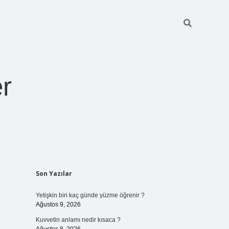
r
Sidebar
Son Yazılar
pia bella casino giriş
Yetişkin biri kaç günde yüzme öğrenir ?
Ağustos 9, 2026
Kuvvetin anlamı nedir kısaca ?