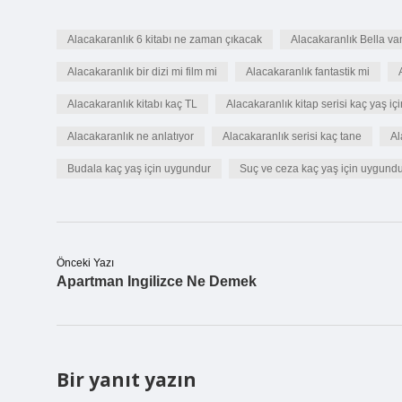
Alacakaranlık 6 kitabı ne zaman çıkacak
Alacakaranlık Bella va
Alacakaranlık bir dizi mi film mi
Alacakaranlık fantastik mi
Alacakaranlık kitabı kaç TL
Alacakaranlık kitap serisi kaç yaş i
Alacakaranlık ne anlatıyor
Alacakaranlık serisi kaç tane
Al
Budala kaç yaş için uygundur
Suç ve ceza kaç yaş için uygund
Önceki Yazı
Apartman Ingilizce Ne Demek
Bir yanıt yazın