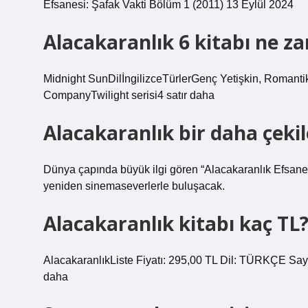
Efsanesi: Şafak Vakti Bölüm 1 (2011) 13 Eylül 2024
Alacakaranlık 6 kitabı ne z
Midnight SunDilİngilizceTürlerGenç Yetişkin, Romanti
CompanyTwilight serisi4 satır daha
Alacakaranlık bir daha çeki
Dünya çapında büyük ilgi gören “Alacakaranlık Efsanesi”
yeniden sinemaseverlerle buluşacak.
Alacakaranlık kitabı kaç TL
AlacakaranlıkListe Fiyatı: 295,00 TL Dil: TÜRKÇE Sayfa 
daha