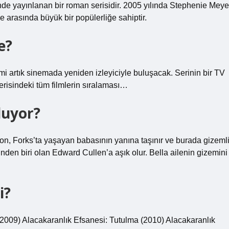
inde yayınlanan bir roman serisidir. 2005 yılında Stephenie Meye
e arasında büyük bir popülerliğe sahiptir.
e?
lmi artık sinemada yeniden izleyiciyle buluşacak. Serinin bir TV
serisindeki tüm filmlerin sıralaması…
luyor?
gton, Forks’ta yaşayan babasının yanına taşınır ve burada gizeml
erinden biri olan Edward Cullen’a aşık olur. Bella ailenin gizemini
i?
(2009) Alacakaranlık Efsanesi: Tutulma (2010) Alacakaranlık