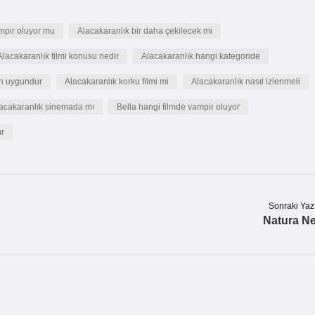
mpir oluyor mu
Alacakaranlık bir daha çekilecek mi
Alacakaranlık filmi konusu nedir
Alacakaranlık hangi kategoride
çin uygundur
Alacakaranlık korku filmi mi
Alacakaranlık nasıl izlenmeli
acakaranlık sinemada mı
Bella hangi filmde vampir oluyor
ur
Sonraki Yaz
Natura N