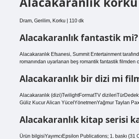
Alacakaranlık korku 
Dram, Gerilim, Korku | 110 dk
Alacakaranlık fantastik mi?
Alacakaranlık Efsanesi, Summit Entertainment tarafınd
romanından uyarlanan beş romantik fantastik filmden olu
Alacakaranlık bir dizi mi fil
Alacakaranlık (dizi)TwilightFormatTV dizileriTürDede
Güliz Kucur Alican YücelYönetmenYağmur Taylan Paxto
Alacakaranlık kitap serisi k
Ürün bilgisiYayımcı‎Epsilon Publications; 1. baskı (31 