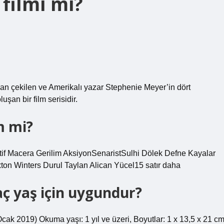
filmi mi?
an çekilen ve Amerikalı yazar Stephenie Meyer’in dört
şan bir film serisidir.
m mi?
ktif Macera Gerilim AksiyonSenaristSulhi Dölek Defne Kayalar
n Winters Durul Taylan Alican Yücel15 satır daha
aç yaş için uygundur?
Ocak 2019) Okuma yaşı: 1 yıl ve üzeri, Boyutlar: 1 x 13,5 x 21 cm