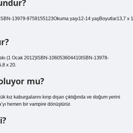
gundur?
faISBN-13979-9759155123Okuma yaşı12-14 yaşBoyutlar13,7 x 
ur?
. baskı (1 Ocak 2012)ISBN-10‎6053604410ISBN-13‎978-
,8 x 20.
 oluyor mu?
kız kaburgalarını kırıp dışarı çıktığında ve doğum yerini
a’yı hemen bir vampire dönüştürür.
i?