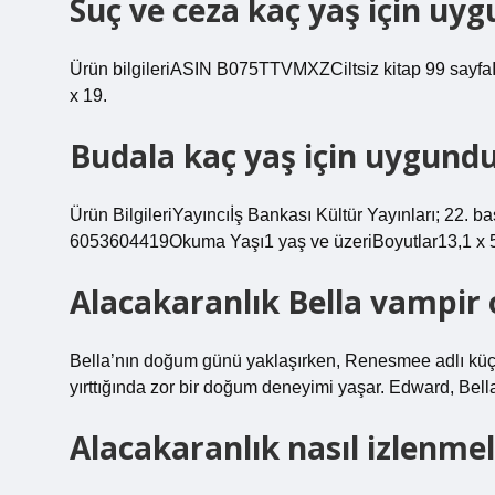
Suç ve ceza kaç yaş için uy
Ürün bilgileriASIN B075TTVMXZCiltsiz kitap 99 say
x 19.
Budala kaç yaş için uygund
Ürün BilgileriYayıncı‎İş Bankası Kültür Yayınları; 22
6053604419Okuma Yaşı1 yaş ve üzeriBoyutlar‎13,1 x 5
Alacakaranlık Bella vampir
Bella’nın doğum günü yaklaşırken, Renesmee adlı küçük 
yırttığında zor bir doğum deneyimi yaşar. Edward, Bell
Alacakaranlık nasıl izlenmel