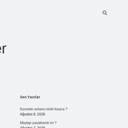
r
Sidebar
Son Yazılar
pia bella casino giriş
Kuvvetin anlamı nedir kısaca ?
Ağustos 8, 2026
Maytap yasaklandı mı ?