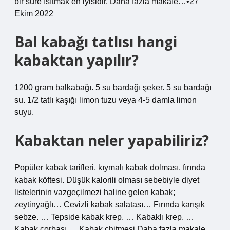
bir süre ısıtmak en iyisidir. Daha fazla makale…•27
Ekim 2022
Bal kabağı tatlısı hangi
kabaktan yapılır?
1200 gram balkabağı. 5 su bardağı şeker. 5 su bardağı
su. 1/2 tatlı kaşığı limon tuzu veya 4-5 damla limon
suyu.
Kabaktan neler yapabiliriz?
Popüler kabak tarifleri, kıymalı kabak dolması, fırında
kabak köftesi. Düşük kalorili olması sebebiyle diyet
listelerinin vazgeçilmezi haline gelen kabak;
zeytinyağlı… Cevizli kabak salatası… Fırında karışık
sebze. … Tepside kabak krep. … Kabaklı krep. …
Kabak çorbası … Kabak chitmesi.Daha fazla makale…