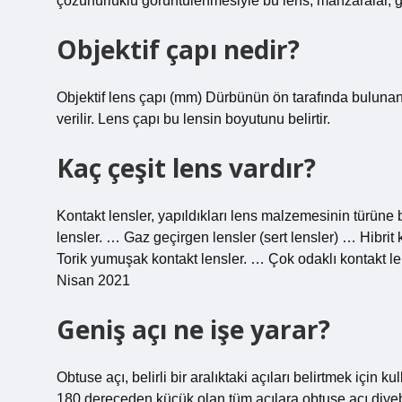
çözünürlüklü görüntülenmesiyle bu lens, manzaralar, gece
Objektif çapı nedir?
Objektif lens çapı (mm) Dürbünün ön tarafında bulunan
verilir. Lens çapı bu lensin boyutunu belirtir.
Kaç çeşit lens vardır?
Kontakt lensler, yapıldıkları lens malzemesinin türüne b
lensler. … Gaz geçirgen lensler (sert lensler) … Hibri
Torik yumuşak kontakt lensler. … Çok odaklı kontakt l
Nisan 2021
Geniş açı ne işe yarar?
Obtuse açı, belirli bir aralıktaki açıları belirtmek için
180 dereceden küçük olan tüm açılara obtuse açı diyebi