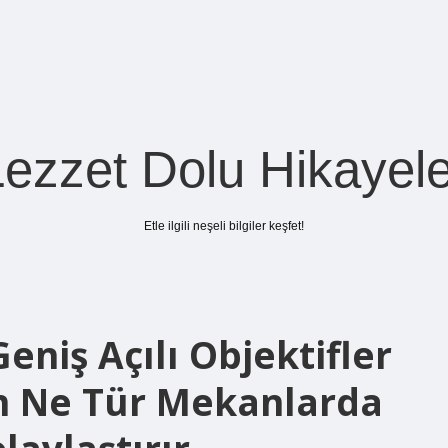
Lezzet Dolu Hikayele
Etle ilgili neşeli bilgiler keşfet!
eniş Açılı Objektifler
n Ne Tür Mekanlarda