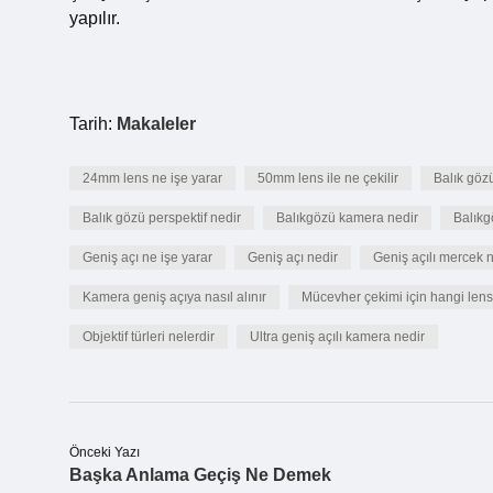
yapılır.
Tarih:
Makaleler
24mm lens ne işe yarar
50mm lens ile ne çekilir
Balık gözü
Balık gözü perspektif nedir
Balıkgözü kamera nedir
Balıkg
Geniş açı ne işe yarar
Geniş açı nedir
Geniş açılı mercek
Kamera geniş açıya nasıl alınır
Mücevher çekimi için hangi lens 
Objektif türleri nelerdir
Ultra geniş açılı kamera nedir
Önceki Yazı
Başka Anlama Geçiş Ne Demek