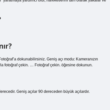
” yaratmaya yardımcı olur, hareketlerini tam olarak yakalar ve
?
nır?
 Fotoğraf’a dokunabilirsiniz. Geniş açı modu: Kameranızın
yla fotoğraf çekin. … Fotoğraf çekin. öğesine dokunun.
derecedir. Geniş açılar 90 dereceden büyük açılardır.