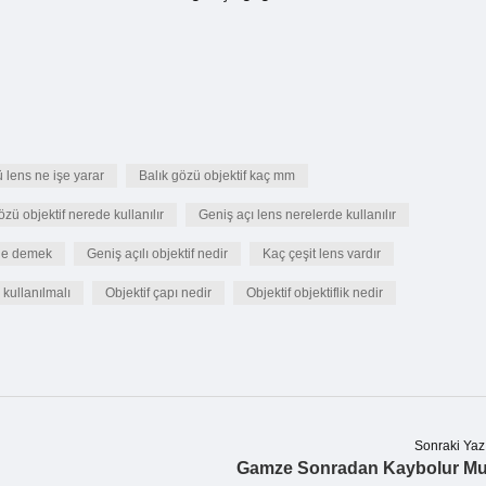
 lens ne işe yarar
Balık gözü objektif kaç mm
özü objektif nerede kullanılır
Geniş açı lens nerelerde kullanılır
 ne demek
Geniş açılı objektif nedir
Kaç çeşit lens vardır
kullanılmalı
Objektif çapı nedir
Objektif objektiflik nedir
Sonraki Yaz
Gamze Sonradan Kaybolur M