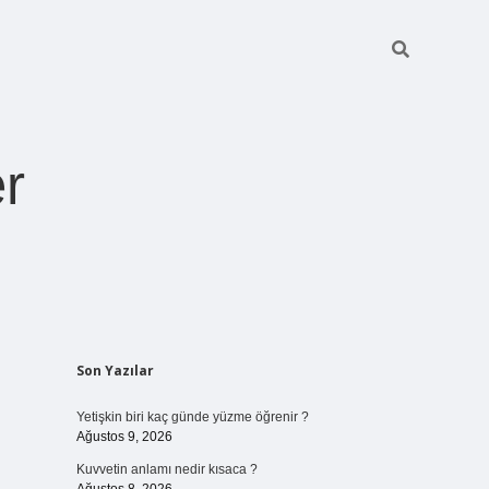
r
Sidebar
Son Yazılar
pia bella casino giriş
Yetişkin biri kaç günde yüzme öğrenir ?
Ağustos 9, 2026
Kuvvetin anlamı nedir kısaca ?