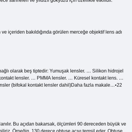
 sahneleri ve yıldızlı gökyüzü için özellikle etkilidir.
 ve içeriden bakıldığında görülen merceğe objektif lens adı
ağlı olarak beş tiptedir: Yumuşak lensler. … Silikon hidrojel
t kontakt lensler. … PMMA lensler. … Küresel kontakt lens. …
ensler (bifokal kontakt lensler dahil)Daha fazla makale…•22
 kullanılır. Bu açıdan bakarsak, ölçümleri 90 dereceden büyük ve
liriz. Örneğin, 130 derece obtuse açıyı temsil eder. Obtuse