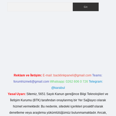
Arama
iş
Reklam ve İletişim:
E-mail:
backlinkpaneli@gmail.com
Teams:
forumhizmeti@gmail.com
Whatsapp: 0262 606 0 726
Telegram:
@karabul
Yasal Uyarı:
Sitemiz, 5651 Sayılı Kanun gereğince Bilgi Teknolojileri ve
İletişim Kurumu (BTK) tarafından onaylanmış bir Yer Sağlayıcı olarak
hizmet vermektedir. Bu nedenle, sitedeki içerikleri proaktif olarak
denetleme veya araştırma yükümlülüğümüz bulunmamaktadır. Ancak,