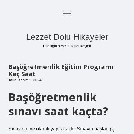
menüyü
Anasayfa
aç
Gizlilik Politikası
Lezzet Dolu Hikayeler
Yasal Uyarı
Etle ilgili neşeli bilgiler keşfet!
Hakkımızda
Başöğretmenlik Eğitim Programı
Kaç Saat
Tarih: Kasım 5, 2024
Başöğretmenlik
sınavı saat kaçta?
Sınav online olarak yapılacaktır. Sınavın başlangıç ​​