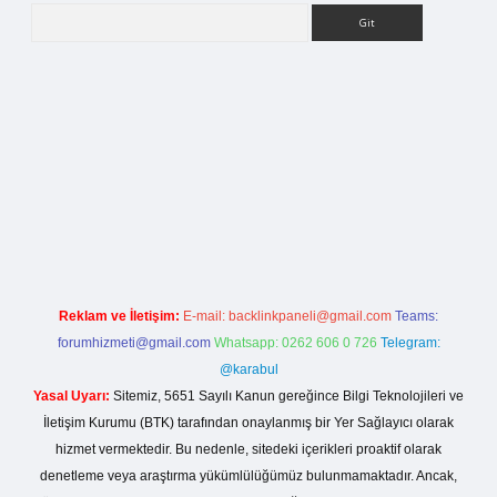
Arama
iş
Reklam ve İletişim:
E-mail:
backlinkpaneli@gmail.com
Teams:
forumhizmeti@gmail.com
Whatsapp: 0262 606 0 726
Telegram:
@karabul
Yasal Uyarı:
Sitemiz, 5651 Sayılı Kanun gereğince Bilgi Teknolojileri ve
İletişim Kurumu (BTK) tarafından onaylanmış bir Yer Sağlayıcı olarak
hizmet vermektedir. Bu nedenle, sitedeki içerikleri proaktif olarak
denetleme veya araştırma yükümlülüğümüz bulunmamaktadır. Ancak,