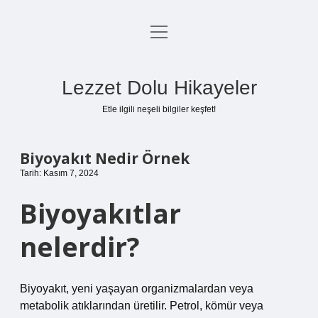
menüyü
Anasayfa
aç
Gizlilik Politikası
Lezzet Dolu Hikayeler
Yasal Uyarı
Etle ilgili neşeli bilgiler keşfet!
Hakkımızda
Biyoyakıt Nedir Örnek
Tarih: Kasım 7, 2024
Biyoyakıtlar
nelerdir?
Biyoyakıt, yeni yaşayan organizmalardan veya
metabolik atıklarından üretilir. Petrol, kömür veya