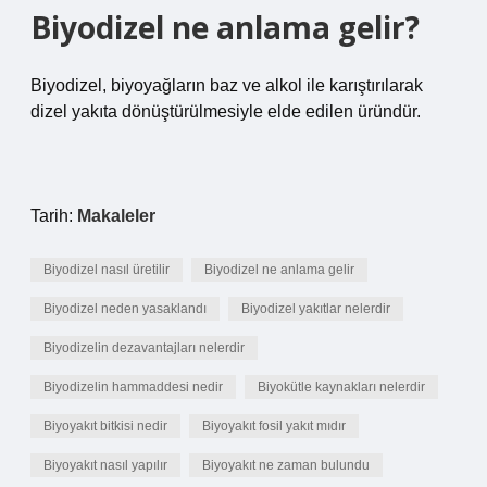
Biyodizel ne anlama gelir?
Biyodizel, biyoyağların baz ve alkol ile karıştırılarak
dizel yakıta dönüştürülmesiyle elde edilen üründür.
Tarih:
Makaleler
Biyodizel nasıl üretilir
Biyodizel ne anlama gelir
Biyodizel neden yasaklandı
Biyodizel yakıtlar nelerdir
Biyodizelin dezavantajları nelerdir
Biyodizelin hammaddesi nedir
Biyokütle kaynakları nelerdir
Biyoyakıt bitkisi nedir
Biyoyakıt fosil yakıt mıdır
Biyoyakıt nasıl yapılır
Biyoyakıt ne zaman bulundu