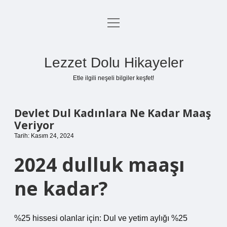
menüyü
Anasayfa
aç
Gizlilik Politikası
Lezzet Dolu Hikayeler
Yasal Uyarı
Etle ilgili neşeli bilgiler keşfet!
Hakkımızda
Devlet Dul Kadınlara Ne Kadar Maaş
Veriyor
Tarih: Kasım 24, 2024
2024 dulluk maaşı
ne kadar?
%25 hissesi olanlar için: Dul ve yetim aylığı %25