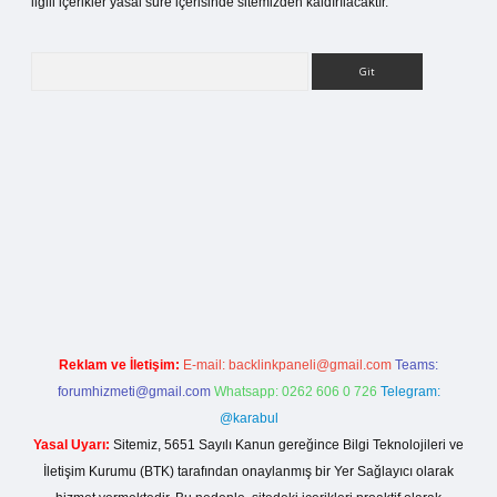
ilgili içerikler yasal süre içerisinde sitemizden kaldırılacaktır.
Arama
ş
Reklam ve İletişim:
E-mail:
backlinkpaneli@gmail.com
Teams:
forumhizmeti@gmail.com
Whatsapp: 0262 606 0 726
Telegram:
@karabul
Yasal Uyarı:
Sitemiz, 5651 Sayılı Kanun gereğince Bilgi Teknolojileri ve
İletişim Kurumu (BTK) tarafından onaylanmış bir Yer Sağlayıcı olarak