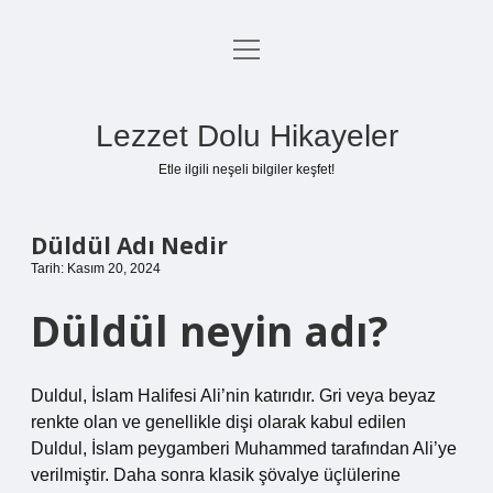
menüyü
Anasayfa
aç
Gizlilik Politikası
Lezzet Dolu Hikayeler
Yasal Uyarı
Etle ilgili neşeli bilgiler keşfet!
Hakkımızda
Düldül Adı Nedir
Tarih: Kasım 20, 2024
Düldül neyin adı?
Duldul, İslam Halifesi Ali’nin katırıdır. Gri veya beyaz
renkte olan ve genellikle dişi olarak kabul edilen
Duldul, İslam peygamberi Muhammed tarafından Ali’ye
verilmiştir. Daha sonra klasik şövalye üçlülerine