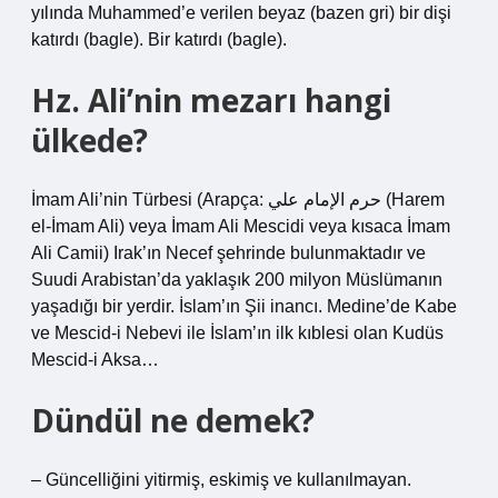
yılında Muhammed’e verilen beyaz (bazen gri) bir dişi
katırdı (bagle). Bir katırdı (bagle).
Hz. Ali’nin mezarı hangi
ülkede?
İmam Ali’nin Türbesi (Arapça: حرم الإمام علي (Harem
el-İmam Ali) veya İmam Ali Mescidi veya kısaca İmam
Ali Camii) Irak’ın Necef şehrinde bulunmaktadır ve
Suudi Arabistan’da yaklaşık 200 milyon Müslümanın
yaşadığı bir yerdir. İslam’ın Şii inancı. Medine’de Kabe
ve Mescid-i Nebevi ile İslam’ın ilk kıblesi olan Kudüs
Mescid-i Aksa…
Dündül ne demek?
– Güncelliğini yitirmiş, eskimiş ve kullanılmayan.