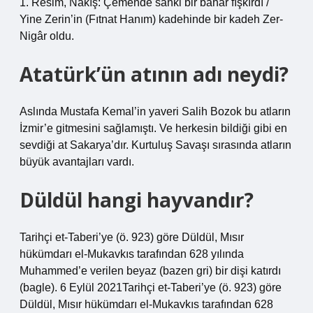
1. Resim, Nakış: Çemende sanki bir bahar fışkırdı /
Yine Zerin’in (Fıtnat Hanım) kadehinde bir kadeh Zer-
Nigâr oldu.
Atatürk’ün atının adı neydi?
Aslında Mustafa Kemal’in yaveri Salih Bozok bu atların
İzmir’e gitmesini sağlamıştı. Ve herkesin bildiği gibi en
sevdiği at Sakarya’dır. Kurtuluş Savaşı sırasında atların
büyük avantajları vardı.
Düldül hangi hayvandır?
Tarihçi et-Taberi’ye (ö. 923) göre Düldül, Mısır
hükümdarı el-Mukavkıs tarafından 628 yılında
Muhammed’e verilen beyaz (bazen gri) bir dişi katırdı
(bagle). 6 Eylül 2021Tarihçi et-Taberi’ye (ö. 923) göre
Düldül, Mısır hükümdarı el-Mukavkıs tarafından 628