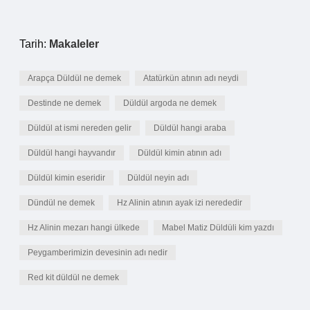
Tarih:
Makaleler
Arapça Düldül ne demek
Atatürkün atının adı neydi
Destinde ne demek
Düldül argoda ne demek
Düldül at ismi nereden gelir
Düldül hangi araba
Düldül hangi hayvandır
Düldül kimin atının adı
Düldül kimin eseridir
Düldül neyin adı
Dündül ne demek
Hz Alinin atının ayak izi nerededir
Hz Alinin mezarı hangi ülkede
Mabel Matiz Düldüli kim yazdı
Peygamberimizin devesinin adı nedir
Red kit düldül ne demek