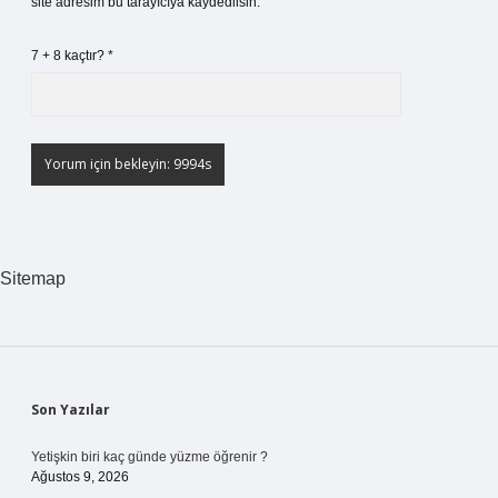
site adresim bu tarayıcıya kaydedilsin.
7 + 8 kaçtır?
*
Sitemap
Sidebar
Son Yazılar
Yetişkin biri kaç günde yüzme öğrenir ?
Ağustos 9, 2026