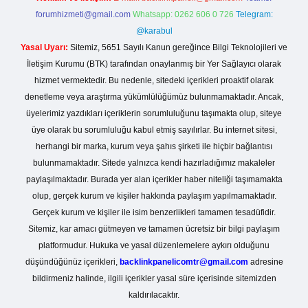
forumhizmeti@gmail.com
Whatsapp: 0262 606 0 726
Telegram:
@karabul
Yasal Uyarı:
Sitemiz, 5651 Sayılı Kanun gereğince Bilgi Teknolojileri ve
İletişim Kurumu (BTK) tarafından onaylanmış bir Yer Sağlayıcı olarak
hizmet vermektedir. Bu nedenle, sitedeki içerikleri proaktif olarak
denetleme veya araştırma yükümlülüğümüz bulunmamaktadır. Ancak,
üyelerimiz yazdıkları içeriklerin sorumluluğunu taşımakta olup, siteye
üye olarak bu sorumluluğu kabul etmiş sayılırlar. Bu internet sitesi,
herhangi bir marka, kurum veya şahıs şirketi ile hiçbir bağlantısı
bulunmamaktadır. Sitede yalnızca kendi hazırladığımız makaleler
paylaşılmaktadır. Burada yer alan içerikler haber niteliği taşımamakta
olup, gerçek kurum ve kişiler hakkında paylaşım yapılmamaktadır.
Gerçek kurum ve kişiler ile isim benzerlikleri tamamen tesadüfidir.
Sitemiz, kar amacı gütmeyen ve tamamen ücretsiz bir bilgi paylaşım
platformudur. Hukuka ve yasal düzenlemelere aykırı olduğunu
düşündüğünüz içerikleri,
backlinkpanelicomtr@gmail.com
adresine
bildirmeniz halinde, ilgili içerikler yasal süre içerisinde sitemizden
kaldırılacaktır.