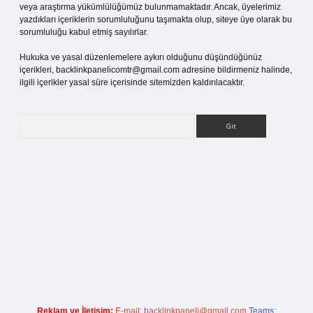
veya araştırma yükümlülüğümüz bulunmamaktadır. Ancak, üyelerimiz
yazdıkları içeriklerin sorumluluğunu taşımakta olup, siteye üye olarak bu
sorumluluğu kabul etmiş sayılırlar.
Hukuka ve yasal düzenlemelere aykırı olduğunu düşündüğünüz
içerikleri,
backlinkpanelicomtr@gmail.com
adresine bildirmeniz halinde,
ilgili içerikler yasal süre içerisinde sitemizden kaldırılacaktır.
Arama
riş
Reklam ve İletişim:
E-mail:
backlinkpaneli@gmail.com
Teams: