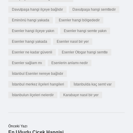
Davutpaşa hangi ilçeye bağlıdır
Davutpaşa hangi semttedir
Eminönü hangi yakada
Esenler hangi bölgededir
Esenler hangi ilçeye yakın
Esenler hangi semte yakın
Esenler hangi yakada
Esenler nasıl bir yer
Esenler ne kadar güvenli
Esenler Otogar hangi semtte
Esenler sağlam mı
Esenlerin anlamı nedir
İstanbul Esenler nereye bağlıdır
İstanbul merkez ilçeleri hangileri
İstanbulda kaç semt var
İstanbulun ilçeleri nelerdir
Karabayır nasıl bir yer
Önceki Yazı
En Uğurlu Çiçek Hangisi