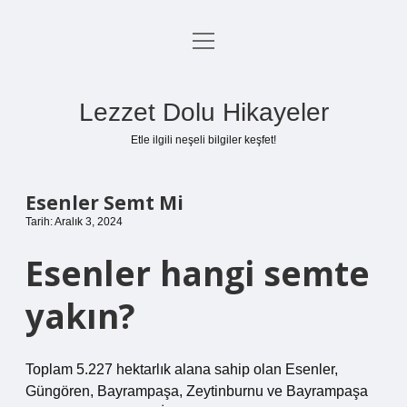
menüyü
Anasayfa
aç
Gizlilik Politikası
Lezzet Dolu Hikayeler
Yasal Uyarı
Etle ilgili neşeli bilgiler keşfet!
Hakkımızda
Esenler Semt Mi
Tarih: Aralık 3, 2024
Esenler hangi semte
yakın?
Toplam 5.227 hektarlık alana sahip olan Esenler,
Güngören, Bayrampaşa, Zeytinburnu ve Bayrampaşa