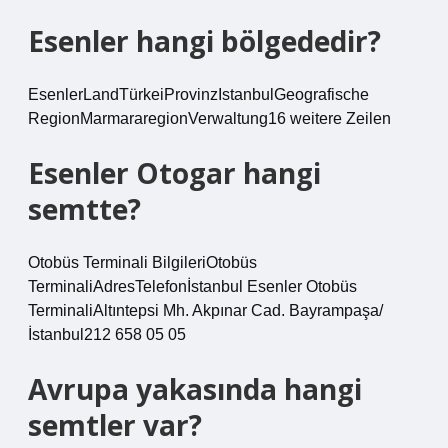
Esenler hangi bölgededir?
EsenlerLandTürkeiProvinzIstanbulGeografische
RegionMarmararegionVerwaltung16 weitere Zeilen
Esenler Otogar hangi
semtte?
Otobüs Terminali BilgileriOtobüs
TerminaliAdresTelefonİstanbul Esenler Otobüs
TerminaliAltıntepsi Mh. Akpınar Cad. Bayrampaşa/
İstanbul212 658 05 05
Avrupa yakasında hangi
semtler var?