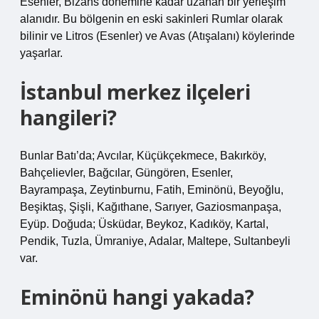
Esenler, Bizans dönemine kadar uzanan bir yerleşim
alanıdır. Bu bölgenin en eski sakinleri Rumlar olarak
bilinir ve Litros (Esenler) ve Avas (Atışalanı) köylerinde
yaşarlar.
İstanbul merkez ilçeleri
hangileri?
Bunlar Batı’da; Avcılar, Küçükçekmece, Bakırköy,
Bahçelievler, Bağcılar, Güngören, Esenler,
Bayrampaşa, Zeytinburnu, Fatih, Eminönü, Beyoğlu,
Beşiktaş, Şişli, Kağıthane, Sarıyer, Gaziosmanpaşa,
Eyüp. Doğuda; Üsküdar, Beykoz, Kadıköy, Kartal,
Pendik, Tuzla, Ümraniye, Adalar, Maltepe, Sultanbeyli
var.
Eminönü hangi yakada?