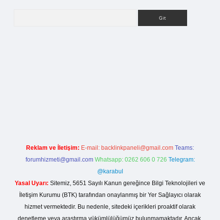
Arama
riş
Reklam ve İletişim:
E-mail:
backlinkpaneli@gmail.com
Teams:
forumhizmeti@gmail.com
Whatsapp: 0262 606 0 726
Telegram:
@karabul
Yasal Uyarı:
Sitemiz, 5651 Sayılı Kanun gereğince Bilgi Teknolojileri ve
İletişim Kurumu (BTK) tarafından onaylanmış bir Yer Sağlayıcı olarak
hizmet vermektedir. Bu nedenle, sitedeki içerikleri proaktif olarak
denetleme veya araştırma yükümlülüğümüz bulunmamaktadır. Ancak,