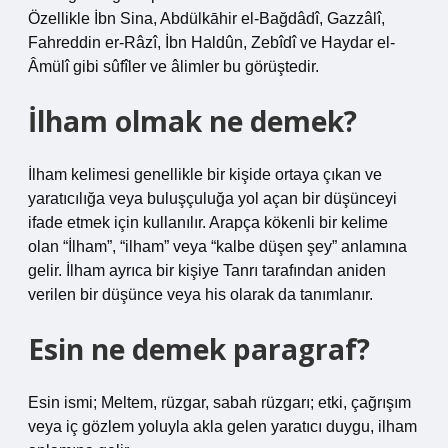
Özellikle İbn Sina, Abdülkāhir el-Bağdâdî, Gazzâlî,
Fahreddin er-Râzî, İbn Haldûn, Zebîdî ve Haydar el-
Âmülî gibi sûfîler ve âlimler bu görüştedir.
İlham olmak ne demek?
İlham kelimesi genellikle bir kişide ortaya çıkan ve
yaratıcılığa veya buluşçuluğa yol açan bir düşünceyi
ifade etmek için kullanılır. Arapça kökenli bir kelime
olan “İlham”, “ilham” veya “kalbe düşen şey” anlamına
gelir. İlham ayrıca bir kişiye Tanrı tarafından aniden
verilen bir düşünce veya his olarak da tanımlanır.
Esin ne demek paragraf?
Esin ismi; Meltem, rüzgar, sabah rüzgarı; etki, çağrışım
veya iç gözlem yoluyla akla gelen yaratıcı duygu, ilham