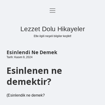
menüyü
Anasayfa
aç
Gizlilik Politikası
Lezzet Dolu Hikayeler
Yasal Uyarı
Etle ilgili neşeli bilgiler keşfet!
Hakkımızda
Esinlendi Ne Demek
Tarih: Kasım 9, 2024
Esinlenen ne
demektir?
(
Esinlendik ne demek?