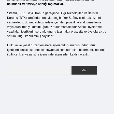
halindedir ve tavsiye niteliği taşımazlar.
Sitemiz, 5651 Sayılı Kanun gereğince Bilgi Teknolojileri ve İletişim
Kurumu (BTK) tarafından onaylanmış bir Yer Sağlayıcı olarak hizmet
vermektedir. Bu nedenle, sitedeki içerikleri proaktif olarak denetleme
veya araştırma yükümlülüğümüz bulunmamaktadır. Ancak, üyelerimiz
yazdıkları içeriklerin sorumluluğunu taşımakta olup, siteye üye olarak bu
sorumluluğu kabul etmiş sayılırlar.
Hukuka ve yasal düzenlemelere aykırı olduğunu düşündüğünüz
içerikleri,
backlinkpanelicomtr@gmail.com
adresine bildirmeniz halinde,
ilgili içerikler yasal süre içerisinde sitemizden kaldırılacaktır.
Arama
pia bella casino giriş