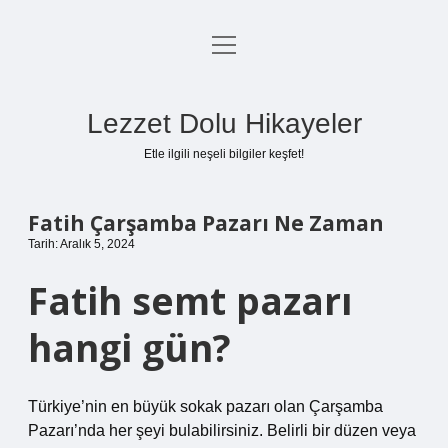
menüyü
Anasayfa
aç
Gizlilik Politikası
Lezzet Dolu Hikayeler
Yasal Uyarı
Etle ilgili neşeli bilgiler keşfet!
Hakkımızda
Fatih Çarşamba Pazarı Ne Zaman
Tarih: Aralık 5, 2024
Fatih semt pazarı
hangi gün?
Türkiye’nin en büyük sokak pazarı olan Çarşamba
Pazarı’nda her şeyi bulabilirsiniz. Belirli bir düzen veya