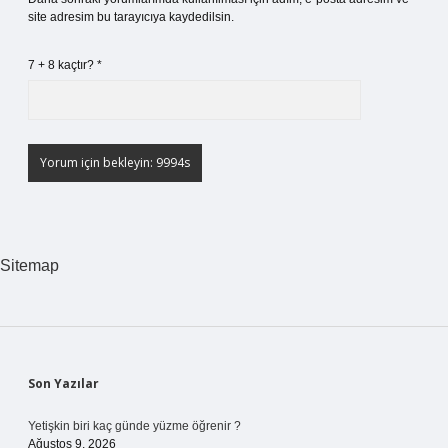
site adresim bu tarayıcıya kaydedilsin.
7 + 8 kaçtır?
*
Sitemap
Sidebar
Son Yazılar
Yetişkin biri kaç günde yüzme öğrenir ?
Ağustos 9, 2026