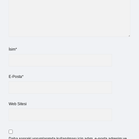
İsim*
E-Posta*
Web Sitesi
Daha sonraki yorumlarımda kullanılması için adım, e-posta adresim ve