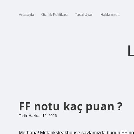
Anasayfa
Gizlilik Politikası
Yasal Uyarı
Hakkımızda
FF notu kaç puan ?
Tarih: Haziran 12, 2026
Merhaba! Mrflanksteakhouse sayfamızda bugün FF notu 