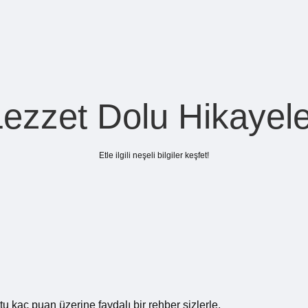
Lezzet Dolu Hikayele
Etle ilgili neşeli bilgiler keşfet!
kaç puan üzerine faydalı bir rehber sizlerle.