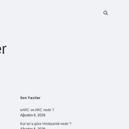
r
Sidebar
Son Yazılar
pia bella casino giriş
eARC ve ARC nedir ?
Ağustos 6, 2026
Kur’an’a göre Hristiyanlık nedir ?