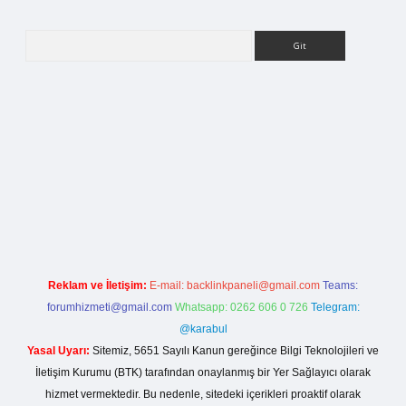
Arama
iriş
Reklam ve İletişim:
E-mail:
backlinkpaneli@gmail.com
Teams:
forumhizmeti@gmail.com
Whatsapp: 0262 606 0 726
Telegram:
@karabul
Yasal Uyarı:
Sitemiz, 5651 Sayılı Kanun gereğince Bilgi Teknolojileri ve
İletişim Kurumu (BTK) tarafından onaylanmış bir Yer Sağlayıcı olarak
hizmet vermektedir. Bu nedenle, sitedeki içerikleri proaktif olarak