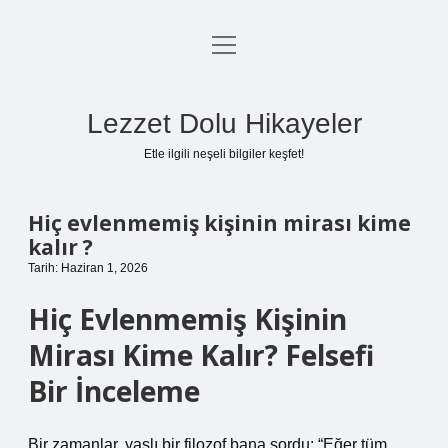
menüyü
Anasayfa
aç
Gizlilik Politikası
Lezzet Dolu Hikayeler
Yasal Uyarı
Etle ilgili neşeli bilgiler keşfet!
Hakkımızda
Hiç evlenmemiş kişinin mirası kime
kalır ?
Tarih: Haziran 1, 2026
Hiç Evlenmemiş Kişinin
Mirası Kime Kalır? Felsefi
Bir İnceleme
Bir zamanlar, yaşlı bir filozof bana sordu: “Eğer tüm