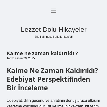
menüyü
Anasayfa
aç
Gizlilik Politikası
Lezzet Dolu Hikayeler
Yasal Uyarı
Etle ilgili neşeli bilgiler keşfet!
Hakkımızda
Kaime ne zaman kaldırıldı ?
Tarih: Kasım 29, 2025
Kaime Ne Zaman Kaldırıldı?
Edebiyat Perspektifinden
Bir İnceleme
Edebiyat, dilin gücünü ve anlatının dönüştürücü etkisini
keşfetme yolculuğudur. Bir kelime, bir kavram, bir terim;