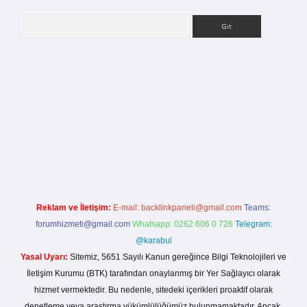
Arama
o giriş
Reklam ve İletişim:
E-mail:
backlinkpaneli@gmail.com
Teams:
forumhizmeti@gmail.com
Whatsapp: 0262 606 0 726
Telegram:
@karabul
Yasal Uyarı:
Sitemiz, 5651 Sayılı Kanun gereğince Bilgi Teknolojileri ve
İletişim Kurumu (BTK) tarafından onaylanmış bir Yer Sağlayıcı olarak
hizmet vermektedir. Bu nedenle, sitedeki içerikleri proaktif olarak
denetleme veya araştırma yükümlülüğümüz bulunmamaktadır. Ancak,